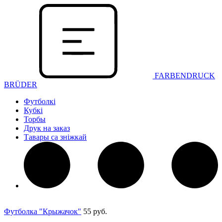
FARBENDRUCK
BRÜDER
Футболкі
Кубкі
Торбы
Друк на заказ
Тавары са зніжкай
Футболка "Крыжачок"
55 руб.