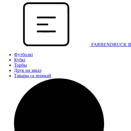
FARBENDRUCK 
Футболкі
Кубкі
Торбы
Друк на заказ
Тавары са зніжкай